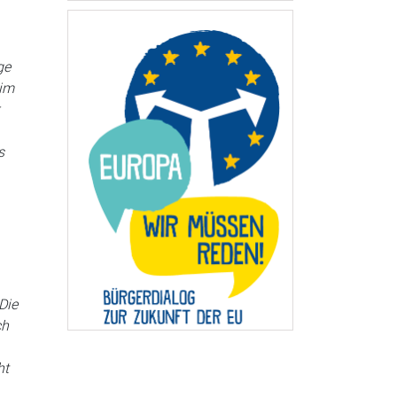
ge
 im
s
Die
ch
ht