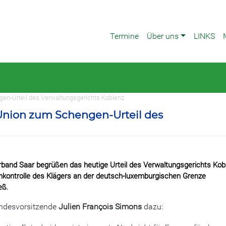
Termine
Über uns
LINKS
en-Urteil des Verwaltungsgerichts Koblenz
Union zum Schengen-Urteil des
band Saar begrüßen das heutige Urteil des Verwaltungsgerichts Kob
enkontrolle des Klägers an der deutsch-luxemburgischen Grenze
eß.
ndesvorsitzende
Julien François Simons
dazu: