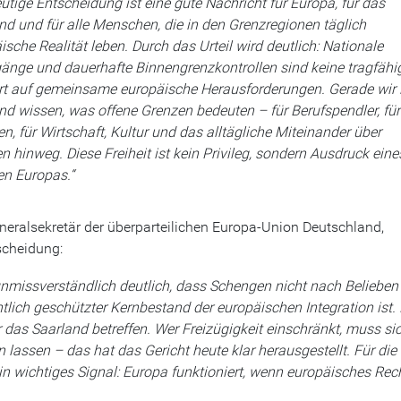
eutige Entscheidung ist eine gute Nachricht für Europa, für das
nd und für alle Menschen, die in den Grenzregionen täglich
ische Realität leben. Durch das Urteil wird deutlich: Nationale
gänge und dauerhafte Binnengrenzkontrollen sind keine tragfähi
t auf gemeinsame europäische Herausforderungen. Gerade wir
nd wissen, was offene Grenzen bedeuten – für Berufspendler, für
en, für Wirtschaft, Kultur und das alltägliche Miteinander über
n hinweg. Diese Freiheit ist kein Privileg, sondern Ausdruck eine
en Europas.“
neralsekretär der überparteilichen Europa-Union Deutschland,
tscheidung:
unmissverständlich deutlich, dass Schengen nicht nach Belieben
lich geschützter Kernbestand der europäischen Integration ist. 
das Saarland betreffen. Wer Freizügigkeit einschränkt, muss si
lassen – das hat das Gericht heute klar herausgestellt. Für die
n wichtiges Signal: Europa funktioniert, wenn europäisches Rec