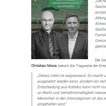
„Die h
Saarla
europä
Allein
Antwor
Saarla
Famili
Grenze
geeint
Der Ge
Christian Moos
, betont die Tragweite der En
„Dieses Urteil ist wegweisend. Es macht 
ausgesetzt werden kann, sondern ein recht
Entscheidung aus Koblenz kann nicht nur 
an Recht und Verhältnismäßigkeit messen 
Menschen in den Grenzregionen ist das ei
eingehalten wird.“