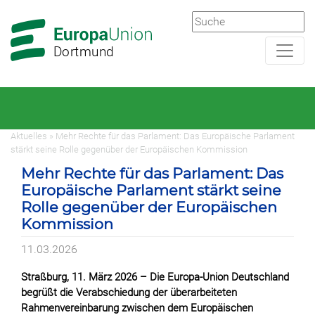
Zur
Zum
Hauptnavigation
Hauptbereich
Dortmund
Aktuelles » Mehr Rechte für das Parlament: Das Europäische Parlament
stärkt seine Rolle gegenüber der Europäischen Kommission
Mehr Rechte für das Parlament: Das
Europäische Parlament stärkt seine
Rolle gegenüber der Europäischen
Kommission
11.03.2026
Straßburg, 11. März 2026 – Die Europa-Union Deutschland
begrüßt die Verabschiedung der überarbeiteten
Rahmenvereinbarung zwischen dem Europäischen