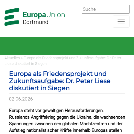
Zur
Zum
Hauptnavigation
Hauptbereich
Dortmund
Aktuelles » Europa als Friedensprojekt und Zukunftsaufgabe: Dr. Peter
Liese diskutiert in Siegen
Europa als Friedensprojekt und
Zukunftsaufgabe: Dr. Peter Liese
diskutiert in Siegen
02.06.2026
Europa steht vor gewaltigen Herausforderungen.
Russlands Angriffskrieg gegen die Ukraine, die wachsenden
Spannungen zwischen den globalen Machtzentren und der
Aufstieg nationalistischer Kräfte innerhalb Europas stellen